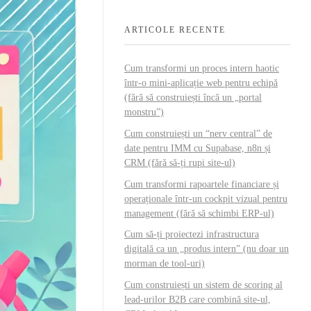
ARTICOLE RECENTE
Cum transformi un proces intern haotic
într-o mini-aplicație web pentru echipă
(fără să construiești încă un „portal
monstru”)
Cum construiești un “nerv central” de
date pentru IMM cu Supabase, n8n și
CRM (fără să-ți rupi site-ul)
Cum transformi rapoartele financiare și
operaționale într-un cockpit vizual pentru
management (fără să schimbi ERP-ul)
Cum să-ți proiectezi infrastructura
digitală ca un „produs intern” (nu doar un
morman de tool-uri)
Cum construiești un sistem de scoring al
lead-urilor B2B care combină site-ul,