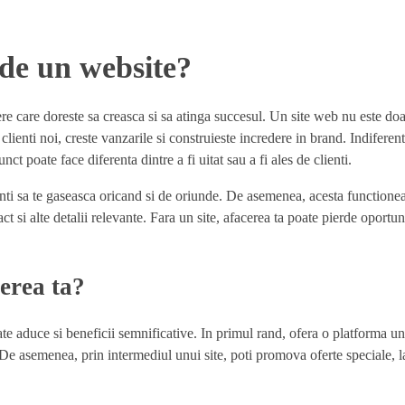
 de un website?
cere care doreste sa creasca si sa atinga succesul. Un site web nu este do
clienti noi, creste vanzarile si construieste incredere in brand. Indiferen
 poate face diferenta dintre a fi uitat sau a fi ales de clienti.
enti sa te gaseasca oricand si de oriunde. De asemenea, acesta functione
ct si alte detalii relevante. Fara un site, afacerea ta poate pierde oportun
erea ta?
te aduce si beneficii semnificative. In primul rand, ofera o platforma un
rt. De asemenea, prin intermediul unui site, poti promova oferte speciale,