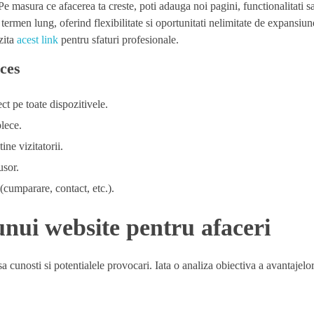
Pe masura ce afacerea ta creste, poti adauga noi pagini, functionalitati s
 termen lung, oferind flexibilitate si oportunitati nelimitate de expansiu
zita
acest link
pentru sfaturi profesionale.
cces
ct pe toate dispozitivele.
plece.
ine vizitatorii.
usor.
(cumparare, contact, etc.).
unui website pentru afaceri
cunosti si potentialele provocari. Iata o analiza obiectiva a avantajelor