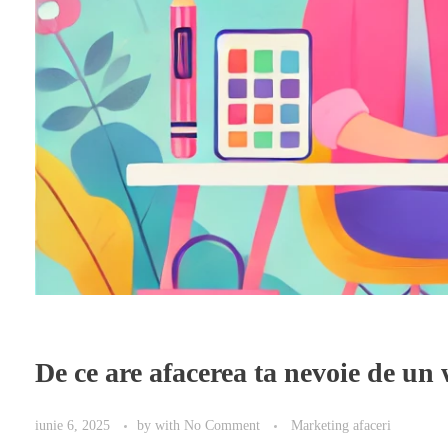
De ce are afacerea ta nevoie de un w
iunie 6, 2025
by
with
No Comment
Marketing afaceri