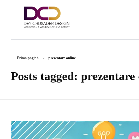
Advertisement Agency - Phlox Elementor WordPress Theme
Înfăţişarea afacerii tale!
Prima pagină
»
prezentare online
Posts tagged: prezentare 