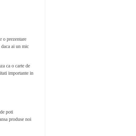
ar o prezentare
t daca ai un mic
aza ca o carte de
itati importante in
de poti
 lansa produse noi