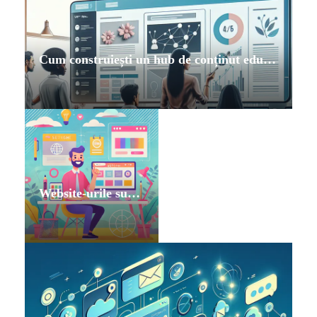
Cum construiești un hub de conținut educativ B2B care alimentează CRM-ul și vânzările
Website-urile sunt vitale pentru afacerea ta!