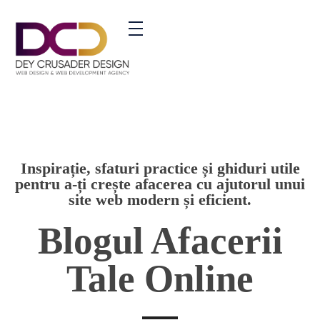
ment Agency - Phlox Elementor WordPress Theme
Inspirație, sfaturi practice și ghiduri utile
pentru a-ți crește afacerea cu ajutorul unui
site web modern și eficient.
Blogul Afacerii
Tale Online