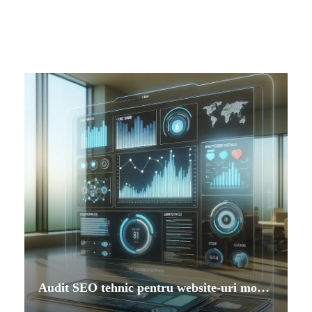
Audit SEO tehnic pentru website-uri moderne: cum să îți crești performanța, viteza și ranking-ul