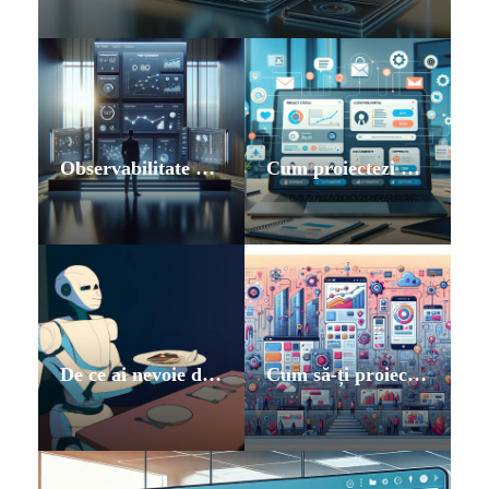
Observabilitate web pentru IMM-uri: monitorizare a performanței, UX și impactul asupra business-ului
Cum proiectezi un portal de clienți B2B care chiar reduce emailurile și apelurile suport
De ce ai nevoie de un agent AI in HORECA?
Cum să-ți proiectezi infrastructura digitală ca un „produs intern” (nu doar un morman de tool-uri)