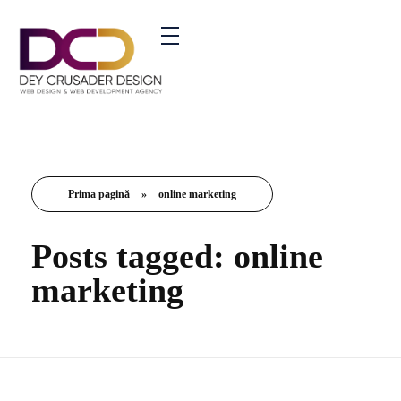
ment Agency - Phlox Elementor WordPress Theme
Prima pagină
»
online marketing
Posts tagged: online
marketing