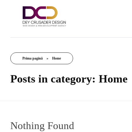
Advertisement Agency - Phlox Elementor WordPress Theme
Înfăţişarea afacerii tale!
Prima pagină
»
Home
Posts in category: Home
Nothing Found