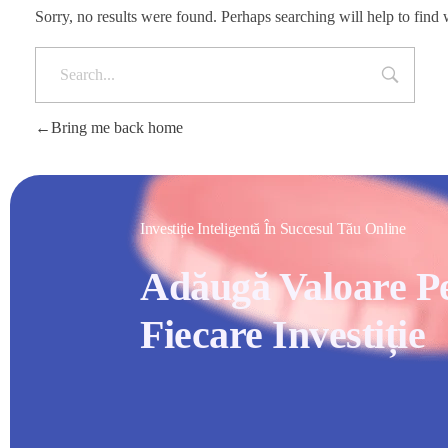
Sorry, no results were found. Perhaps searching will help to find 
Bring me back home
Investiție Inteligentă În Succesul Tău Online
Adăugă Valoare P
Fiecare Investiție